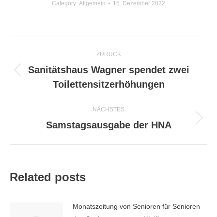
Category:
Allgemein
15. Dezember 2022
Kommentarnavigation
ZURÜCK
Sanitätshaus Wagner spendet zwei
Vorheriger
Toilettensitzerhöhungen
Beitrag:
NÄCHSTES
Samstagsausgabe der HNA
Nächster
Beitrag:
Related posts
Monatszeitung von Senioren für Senioren