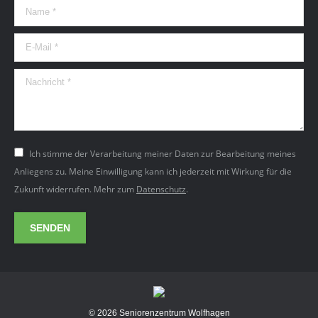
Name *
E-Mail *
Nachricht *
Ich stimme der Verarbeitung meiner Daten zur Bearbeitung meines
Anliegens zu. Meine Einwilligung kann ich jederzeit mit Wirkung für die
Zukunft widerrufen. Mehr zum
Datenschutz
.
SENDEN
© 2026 Seniorenzentrum Wolfhagen